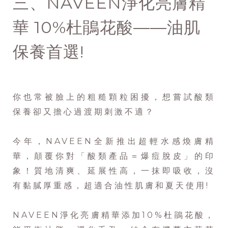
三、NAVEEN淨化亮膚精
華 10%杜鵑花酸——油肌
保養首選!
你也常被臉上的粗糙顆粒困擾，想嘗試酸類
保養卻又擔心過渡期刺激不適？
今年，NAVEEN全新推出超輕水感煥膚精
華，顛覆你對「酸類產品＝爆痘脫皮」的印
象！質地清爽、延展性高，一抹即吸收，沒
有黏膩厚重感，超適合油性肌膚和夏天使用!
NAVEEN淨化亮膚精華添加10%杜鵑花酸，