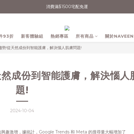
消費滿$1500宅配免運
消費滿$1500宅配免運
會員輸入折扣碼【NAVEEN永續日常】現折$50
無法登入會員者，可嘗試清除Cookie或用無痕網頁開啟操作
件93折
新客體驗組
熱銷專區
所有商品
關於NAVEEN
消費滿$1500宅配免運
新趨勢!從天然成份到智能護膚，解決惱人肌膚問題!
從天然成份到智能護膚，解決惱人
題!
2024-10-04
增，據統計，Google Trends 和 Meta 的搜尋量大幅增加了