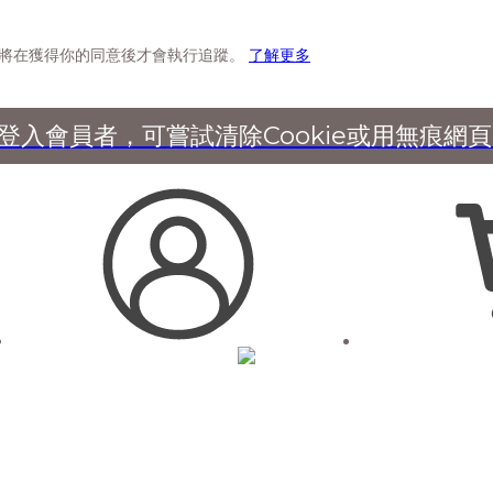
消費滿$1500宅配免運
服務，後者將在獲得你的同意後才會執行追蹤。
了解更多
會員輸入折扣碼【NAVEEN永續日常】現折$
登入會員者，可嘗試清除Cookie或用無痕網
消費滿$1500宅配免運
消費滿$1500宅配免運