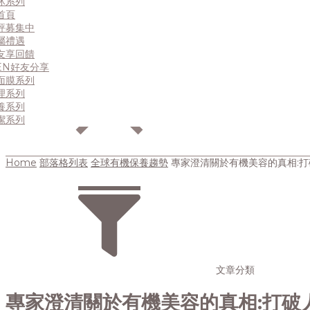
沐系列
會員專屬
浴系列
首頁
你的購物車是空的
曬系列
驗證
評募集中
精華系列
題
屬禮遇
保濕系列
點
友享回饋
老系列
EN好友分享
面膜系列
理系列
養系列
潔系列
Home
部落格列表
全球有機保養趨勢
專家澄清關於有機美容的真相:
文章分類
專家澄清關於有機美容的真相:打破