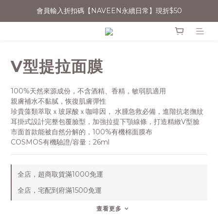
會員輸入折扣碼【NAVEEN永續日常】現折$50
消費滿$1500宅配免運
無法登入會員者，可嘗試清除Cookie或用無痕網頁開啟操作
消費滿$1500宅配免運
V型提拉面膜
100%天然來源成份，不含酒精、香精，敏弱肌適用
親膚補水不黏膩，恢復肌膚彈性
珍貴藻類萃取ｘ玻尿酸ｘ咖啡因， 水腫急救必備，進階抗老撫紋
耳掛式設計完整包覆臉型，加強拉提下顎線條，打造精緻V型臉
市面首款能被自然分解的，100%有機棉面膜布
COSMOS有機驗證/容量：26ml
全店，超商取貨滿1000免運
全店，宅配到府滿1500免運
查看更多