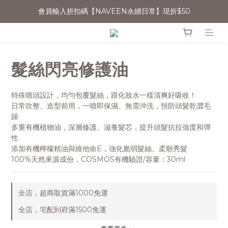
會員輸入折扣碼【NAVEEN永續日常】現折$50
消費滿$1500宅配免運
無法登入會員者，可嘗試清除Cookie或用無痕網頁開啟操作
消費滿$1500宅配免運
髮絲閃亮修護油
特殊噴頭設計，均勻包覆髮絲，跟化妝水一樣清爽好吸收！
日常吹整、造型前用，一噴即保濕、無需沖洗，預防頭髮乾澀毛
躁
多重有機植物油，深層修護、滋養髮芯，提升頭髮抗拉強度和彈
性
添加有機檸檬精油與維他命E，強化脆弱髮絲、柔順秀髮
100%天然來源成份，COSMOS有機驗證/容量：30ml
全店，超商取貨滿1000免運
全店，宅配到府滿1500免運