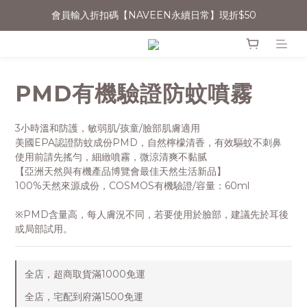
會員輸入折扣碼【NAVEEN永續日常】現折$50
消費滿$1500宅配免運
無法登入會員者，可嘗試清除Cookie或用無痕網頁開啟操作
消費滿$1500宅配免運
PMD有機驗證防蚊噴霧
3小時溫和防護，敏弱肌/孩童/臉部肌膚適用
美國EPA認證防蚊成份PMD，自然檸檬清香，有效驅蚊不刺鼻
使用前請先搖勻，細緻噴霧，微涼清爽不黏腻
【亞洲天然與有機產品博覽會最佳天然生活新品】
100%天然來源成份，COSMOS有機驗證/容量：60ml
※PMD含量高，每人膚況不同，若要使用於臉部，建議先於耳後
或局部試用。
全店，超商取貨滿1000免運
全店，宅配到府滿1500免運