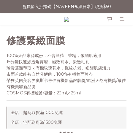
會員輸入折扣碼【NAVEEN永續日常】現折$50
消費滿$1500宅配免運
無法登入會員者，可嘗試清除Cookie或用無痕網頁開啟操作
消費滿$1500宅配免運
修護緊緻面膜
100%天然來源成份，不含酒精、香精，敏弱肌適用
15分鐘快速滲透角質層，極致補水、緊緻毛孔
珍貴藻類萃取ｘ有機玫瑰花水，撫紋抗老、喚醒肌膚活力
市面首款能被自然分解的，100%有機棉面膜布
榮獲英國美容界奧斯卡最佳有機新品銀牌獎/歐洲天然有機獎/最佳
有機美容新品獎
COSMOS有機驗證/容量：23ml／25ml
全店，超商取貨滿1000免運
全店，宅配到府滿1500免運