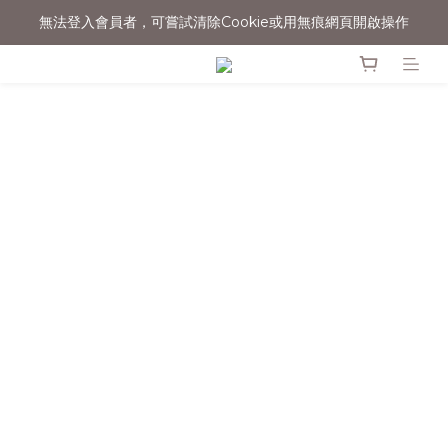
無法登入會員者，可嘗試清除Cookie或用無痕網頁開啟操作
消費滿$1500宅配免運
消費滿$1500宅配免運