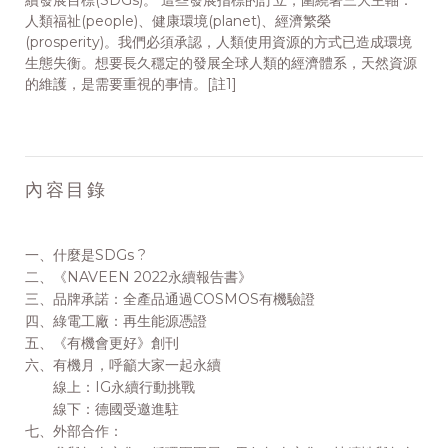
續發展目標(SDGs)。 這些發展指標的訂立，圍繞著三大主軸：
人類福祉(people)、健康環境(planet)、經濟繁榮
(prosperity)。我們必須承認，人類使用資源的方式已造成環境
生態失衡。想要長久穩定的發展全球人類的經濟體系，天然資源
的維護，是需要重視的事情。[註1]
內容目錄
一、什麼是SDGs ?
二、《NAVEEN 2022永續報告書》
三、品牌承諾：全產品通過COSMOS有機驗證
四、綠電工廠：再生能源憑證
五、《有機會更好》創刊
六、有機月，呼籲大家一起永續
線上：IG永續行動挑戰
線下：德國受邀進駐
七、外部合作：