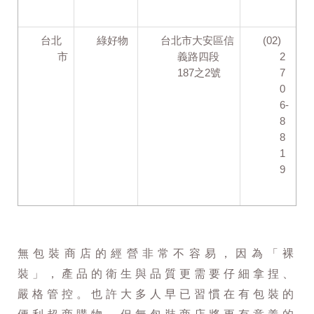
台北
綠好物
台北市大安區信
(02)
市
義路四段
2
187之2號
7
0
6-
8
8
1
9
無包裝商店的經營非常不容易，因為「裸
裝」，產品的衛生與品質更需要仔細拿捏、
嚴格管控。也許大多人早已習慣在有包裝的