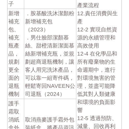
子
產業流程
新增
．胺基酸洗沐潔顏粉
12.責任消費與生
補充
新增補充包
產
包、
（2023）
12-2 實現自然資
補充
．男仕臉部潔顏慕
源的永續管理和
瓶產
絲、甜橙清新潔面慕
高效使用
品，
絲新增補充瓶，並規
12-4 在化學品和
規劃
劃超商退瓶機制，讓
所有廢棄物的生
更全
客人用完洗沐產品，
命週期中，進行
面的
可以靠一組寄件碼，
對環境無害的管
退瓶
輕鬆寄回NAVEEN公
理，並盡可能降
機制
司退瓶（2024）
低其對人類健康
和環境的負面影
護手
響
霜取
12-5 透過預防、
消紙
取消燕麥護手霜外包
減量、回收再利
盒外
裝紙盒，將產品資訊