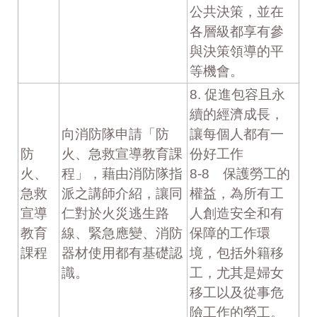
公共決策，並在
各層級都享有參
與決策領導的平
等機會。
8. 促進包容且永
續的經濟成長，
向消防隊申請「防
讓每個人都有一
防
火、急救宣導教育課
份好工作
火、
程」，藉由消防隊指
8-8 保護勞工的
急救
派之講師介紹，讓同
權益，為所有工
宣導
仁對於火災逃生路
人創造安全和有
教育
線、緊急應變、消防
保障的工作環
課程
器材使用都有基礎認
境，包括外籍移
識。
工，尤其是婦女
移工以及從事危
險工作的勞工。