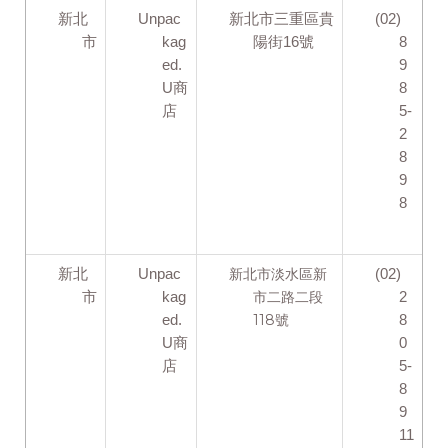
新北
Unpac
新北市三重區貴
(02)
市
kag
陽街16號
8
ed.
9
U商
8
店
5-
2
8
9
8
新北市淡水區新
新北
Unpac
(02)
市二路二段
市
kag
2
118號
ed.
8
U商
0
店
5-
8
9
11