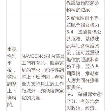
保護級預防瀕危
物種的滅絕
5.實現性別平等，
並賦予婦女權力
5-4 透過提供公
共服務、基礎建
設與社會保護政
重視
策，認可並重視
性別
NAVEEN公司內部員
無償的照護和家
平
工們有育兒、照顧家
務工作，並依各
權，
庭的需求，能彈性調
國國情，推動家
彈性
整上下班時間，希望
人應共同分擔家
調整
全力支持員工於工作
事責任。
上下
領域外，亦能維繫家
5-5 確保婦女能
班時
庭的力量。
充分、有效地參
間。
與政治、經濟、