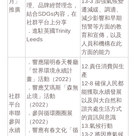
月」
13-3 加強氣候變
理、品牌經營理念，
推廣
遷減緩、調適、
結合SDGs內容，在
減少影響和早期
社群平台上分享
預警等方面的教
．進駐英國Trinity
育和宣傳，以及
Leeds
人員和機構在此
方面的能力
．響應陽明春天餐廳
12.責任消費與生
「世界環境永續計
產
畫」活動（2022）
12-8 確保人民都
．響應艾瑪斯「森無
能獲取永續發展
社群
止境」活動
以及與大自然和
平台
（2022）
諧共處生活方式
串聯
．參與循環圈圈展
的資訊與意識
參與
（2022）
13.氣候行動
永續
．響應有春文化「循
13-2 將因應氣候