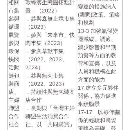
相關
環經濟生態圈拓點計
變遷的措施納入
市集
畫」（2022）
(國家)政策、策略
參與
．參與森無止境市集
和規劃
循環
（2023）
13-3 加強氣候變
展覽
．參與「未來市」快
遷減緩、調適、
參與
閃市集（2023）
減少影響和早期
環保
．參與草獸市集
預警等方面的教
快閃
（2022、2023、
育和宣傳，以及
活動
2024）
人員和機構在此
無包
．參與無肉市集
方面的能力
裝商
（2022、2023）
17.建立多元夥伴
店、
．持續性與無包裝商
關係，協力促進
主婦
店合作
永續願景
聯盟
．長期與「台灣主婦
17-17 以夥伴關
合作
聯盟生活消費合作
係的經驗和籌資
社合
社」以「共同購買」
策略為基礎，鼓