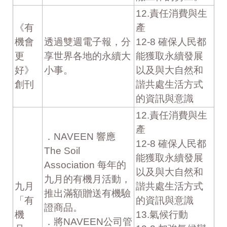
12.責任消費與生
《有
產
機會
透過雙週電子報，分
12-8 確保人民都
更
享世界各地的永續大
能獲取永續發展
好》
小事。
以及與大自然和
創刊
諧共處生活方式
的資訊與意識
12.責任消費與生
產
．NAVEEN 響應
12-8 確保人民都
The Soil
能獲取永續發展
Association 每年的
以及與大自然和
九月的有機月活動，
九月
諧共處生活方式
推出滿額贈送有機驗
「有
的資訊與意識
證商品。
機
13.氣候行動
．將NAVEEN公司管