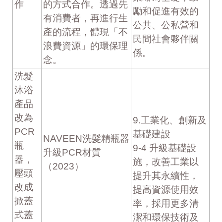
作
的方式合作。透過先
勵和促進有效的
有消費者，再進行生
公共、公私營和
產的流程，體現「不
民間社會夥伴關
浪費資源」的環保理
係。
念。
洗髮
沐浴
產品
改為
9.工業化、創新及
PCR
基礎建設
NAVEEN洗髮精瓶器
瓶
9-4 升級基礎設
升級PCR材質
器，
施，改善工業以
（2023）
壓頭
提升其永續性，
改成
提高資源使用效
掀蓋
率，採用更多清
式蓋
潔和環保技術及