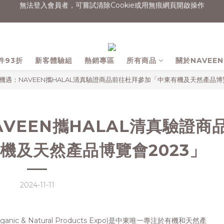
消費滿$1500宅配免運
消費滿$1500宅配免運
會員輸入折扣碼【NAVEEN永續日常】現折$50
無法登入會員者，可嘗試清除Cookie或用無痕網頁開啟操作
件93折
新客體驗組
熱銷專區
所有商品
關於NAVEEN
消費滿$1500宅配免運
機遇：NAVEEN攜HALAL清真驗證商品前往杜拜參加「中東有機及天然產品博覽
VEEN攜HALAL清真驗證商
機及天然產品博覽會2023」
2024-11-11
anic & Natural Products Expo)是中東唯一專注於有機和天然產