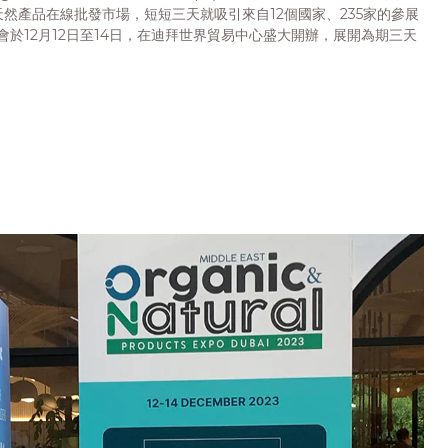
然產品在線批發市場，短短三天就吸引來自12個國家、235家的參展
會於12月12日至14日，在迪拜世界貿易中心盛大開辦，展開為期三天