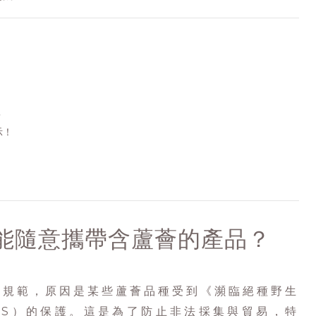
？
示！
能隨意攜帶含蘆薈的產品？
的規範，原因是某些蘆薈品種受到《瀕臨絕種野生
ES）的保護。這是為了防止非法採集與貿易，特