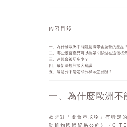
內容目錄
一、為什麼歐洲不能隨意攜帶含蘆薈的產品
二、
哪些蘆薈產品可以攜帶？關鍵在這個標
三、
違規會被罰多少？
四、
最新法規與旅客建議
五、
還是分不清楚成分標示怎麼辦？
一、為什麼歐洲不
歐盟對「蘆薈萃取物」有特定
動植物國際貿易公約》（CIT