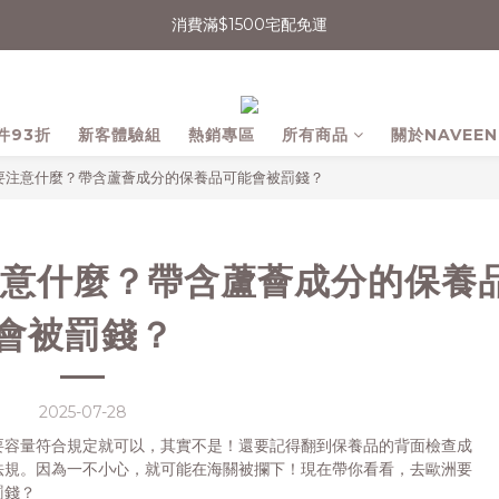
消費滿$1500宅配免運
消費滿$1500宅配免運
會員輸入折扣碼【NAVEEN永續日常】現折$50
無法登入會員者，可嘗試清除Cookie或用無痕網頁開啟操作
件93折
新客體驗組
熱銷專區
所有商品
關於NAVEEN
消費滿$1500宅配免運
行要注意什麼？帶含蘆薈成分的保養品可能會被罰錢？
注意什麼？帶含蘆薈成分的保養
會被罰錢？
2025-07-28
要容量符合規定就可以，其實不是！還要記得翻到保養品的背面檢查成
法規。因為一不小心，就可能在海關被攔下！現在帶你看看，去歐洲要
罰錢？