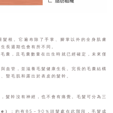
著髮根。它遍布除了手掌、腳掌以外的全身肌膚
與生長週期也會有所不同。
個毛囊，且毛囊數量在出生時就已經確定，未來僅
經與血管，並滋養毛髮健康生長。完長的毛囊結構
腺、豎毛肌和露出於表皮的髮幹。
)，髮幹沒有神經，也不會有痛覺。毛髮可分為三
se）
：約有85－90％頭髮處在此階段，毛髮成